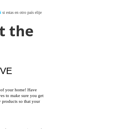
í
si estas en otro país elije
t the