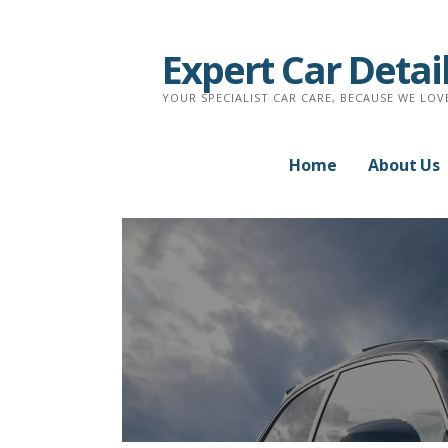
Skip
to
Expert Car Detai
content
YOUR SPECIALIST CAR CARE, BECAUSE WE LOV
Home
About Us