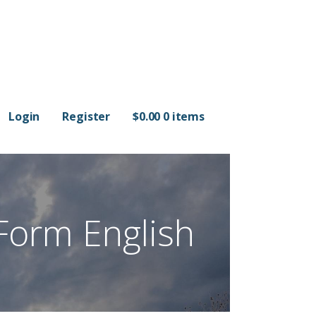
Login
Register
$
0.00
0 items
Form English