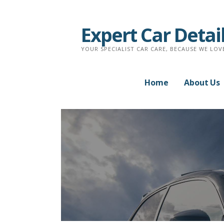
Skip
to
Expert Car Detai
content
YOUR SPECIALIST CAR CARE, BECAUSE WE LOV
Home
About Us