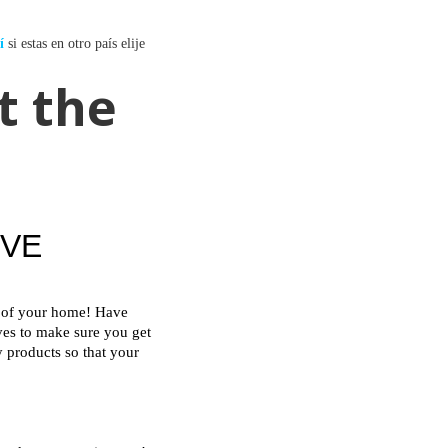
í
si estas en otro país elije
t the