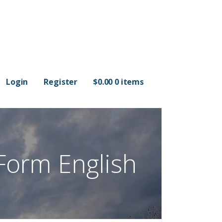
Login
Register
$
0.00
0 items
Form English